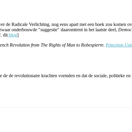
 over de Radicale Verlichting, nog eens apart met een boek zou komen ov
 zwaar onderbouwde "suggestie" daaromtrent in het laatste deel,
Democr
 dit
blog
]
French Revolution from The Rights of Man to Robespierre.
Princeton Uni
n die de de revolutionaire krachten vormden en dat de sociale, politiek