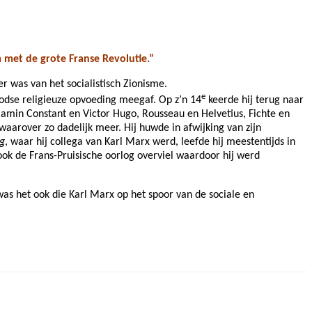
m met de grote Franse Revolutie.”
 was van het socialistisch Zionisme.
e
odse religieuze opvoeding meegaf. Op z’n 14
keerde hij terug naar
njamin Constant en Victor Hugo, Rousseau en Helvetius, Fichte en
arover zo dadelijk meer. Hij huwde in afwijking van zijn
ng
,
waar hij collega van Karl Marx werd, leefde hij meestentijds in
ook de Frans-Pruisische oorlog overviel waardoor hij werd
was het ook die Karl Marx op het spoor van de sociale en