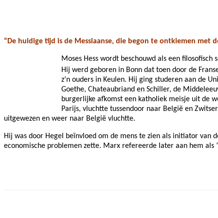
Facebook
Twitter
Pinterest
WhatsApp
“De huidige tijd is de Messiaanse, die begon te ontkiemen met de
Moses Hess wordt beschouwd als een filosofisch s
Hij werd geboren in Bonn dat toen door de Frans
z’n ouders in Keulen. Hij ging studeren aan de Un
Goethe, Chateaubriand en Schiller, de Middeleeu
burgerlijke afkomst een katholiek meisje uit de 
Parijs, vluchtte tussendoor naar België en Zwits
uitgewezen en weer naar België vluchtte.
Hij was door Hegel beïnvloed om de mens te zien als initiator van d
economische problemen zette. Marx refereerde later aan hem als 