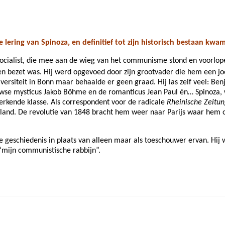
 lering van Spinoza, en definitief tot zijn historisch bestaan kwa
ocialist, die mee aan de wieg van het communisme stond en voorloper
en bezet was. Hij werd opgevoed door zijn grootvader die hem een jo
iversiteit in Bonn maar behaalde er geen graad. Hij las zelf veel: Be
wse mysticus Jakob Böhme en de romanticus Jean Paul én… Spinoza, wa
werkende klasse. Als correspondent voor de radicale
Rheinische Zeitu
erland. De revolutie van 1848 bracht hem weer naar Parijs waar hem 
e geschiedenis in plaats van alleen maar als toeschouwer ervan. Hij 
“mijn communistische rabbijn”.