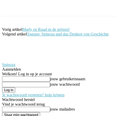
Facebook
Twitter
Pinterest
WhatsApp
Vorig artikel
Marly en Ruud in de prijzen!
Volgend artikel
Tagung: Spinoza und das Denken von Geschichte
Spinoza
Aanmelden
Welkom! Log in op je account
jouw gebruikersnaam
jouw wachtwoord
Je wachtwoord vergeten? hulp krijgen
Wachtwoord herstel
Vind je wachtwoord terug
jouw mailadres