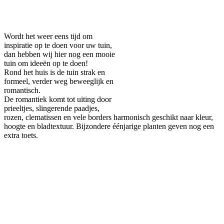
Facebook
Twitter
Pinterest
WhatsApp
Wordt het weer eens tijd om
inspiratie op te doen voor uw tuin,
dan hebben wij hier nog een mooie
tuin om ideeën op te doen!
Rond het huis is de tuin strak en
formeel, verder weg beweeglijk en
romantisch.
De romantiek komt tot uiting door
prieeltjes, slingerende paadjes,
rozen, clematissen en vele borders harmonisch geschikt naar kleur,
hoogte en bladtextuur. Bijzondere éénjarige planten geven nog een
extra toets.