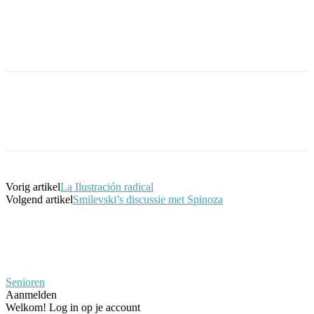
Facebook
Twitter
Pinterest
WhatsApp
Vorig artikel
La Ilustración radical
Volgend artikel
Smilevski’s discussie met Spinoza
Senioren
Aanmelden
Welkom! Log in op je account