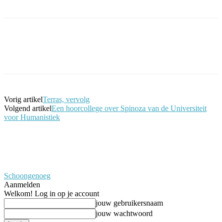
Facebook
Twitter
Pinterest
WhatsApp
Vorig artikel
Terras, vervolg
Volgend artikel
Een hoorcollege over Spinoza van de Universiteit
voor Humanistiek
Schoongenoeg
Aanmelden
Welkom! Log in op je account
jouw gebruikersnaam
jouw wachtwoord