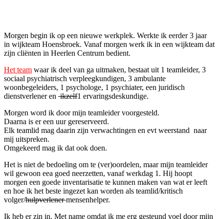
Facebook
Twitter
Pinterest
WhatsApp
Morgen begin ik op een nieuwe werkplek. Werkte ik eerder 3 jaar
in wijkteam Hoensbroek. Vanaf morgen werk ik in een wijkteam dat
zijn cliënten in Heerlen Centrum bedient.
Het team
waar ik deel van ga uitmaken, bestaat uit 1 teamleider, 3
sociaal psychiatrisch verpleegkundigen, 3 ambulante
woonbegeleiders, 1 psychologe, 1 psychiater, een juridisch
dienstverlener en
ikzelf
1 ervaringsdeskundige.
Morgen word ik door mijn teamleider voorgesteld.
Daarna is er een uur gereserveerd.
Elk teamlid mag daarin zijn verwachtingen en evt weerstand naar
mij uitspreken.
Omgekeerd mag ik dat ook doen.
Het is niet de bedoeling om te (ver)oordelen, maar mijn teamleider
wil gewoon eea goed neerzetten, vanaf werkdag 1. Hij hoopt
morgen een goede inventarisatie te kunnen maken van wat er leeft
en hoe ik het beste ingezet kan worden als teamlid/kritisch
volger/
hulpverlener
mensenhelper.
Ik heb er zin in. Met name omdat ik me erg gesteund voel door mijn