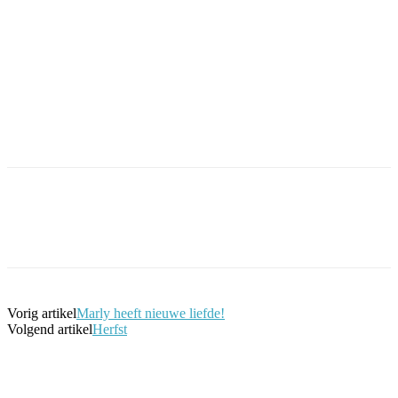
Facebook
Twitter
Pinterest
WhatsApp
Vorig artikel
Marly heeft nieuwe liefde!
Volgend artikel
Herfst