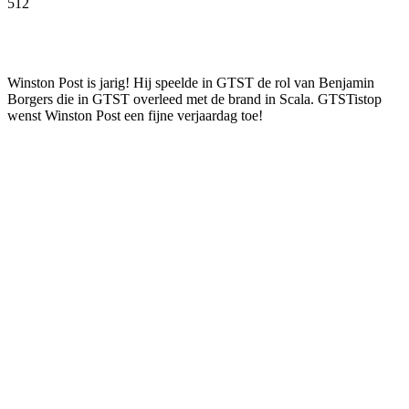
512
Facebook
Twitter
Pinterest
WhatsApp
Winston Post is jarig! Hij speelde in GTST de rol van Benjamin
Borgers die in GTST overleed met de brand in Scala. GTSTistop
wenst Winston Post een fijne verjaardag toe!