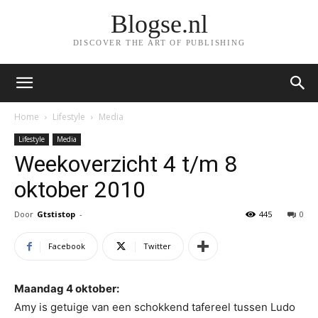
Blogse.nl
DISCOVER THE ART OF PUBLISHING
Home
Lifestyle
Media
Lifestyle
Media
Weekoverzicht 4 t/m 8
oktober 2010
Door
Gtstistop
-
445
0
Facebook
Twitter
Maandag 4 oktober:
Amy is getuige van een schokkend tafereel tussen Ludo