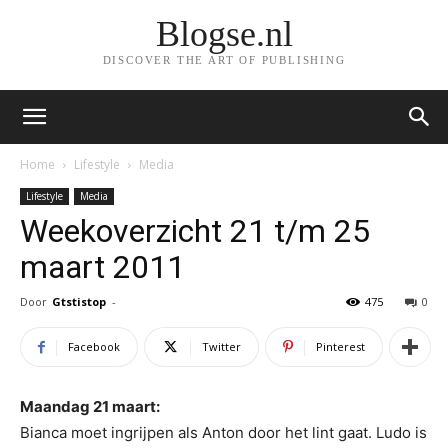
Blogse.nl
DISCOVER THE ART OF PUBLISHING
Home
Lifestyle
Media
Lifestyle
Media
Weekoverzicht 21 t/m 25
maart 2011
Door
Gtstistop
-
475
0
Facebook
Twitter
Pinterest
Maandag 21 maart:
Bianca moet ingrijpen als Anton door het lint gaat. Ludo is