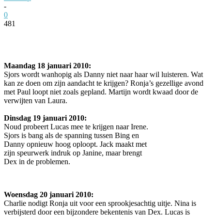
-
0
481
Facebook
Twitter
Pinterest
WhatsApp
Maandag 18 januari 2010:
Sjors wordt wanhopig als Danny niet naar haar wil luisteren. Wat
kan ze doen om zijn aandacht te krijgen? Ronja’s gezellige avond
met Paul loopt niet zoals gepland. Martijn wordt kwaad door de
verwijten van Laura.
Dinsdag 19 januari 2010:
Noud probeert Lucas mee te krijgen naar Irene.
Sjors is bang als de spanning tussen Bing en
Danny opnieuw hoog oploopt. Jack maakt met
zijn speurwerk indruk op Janine, maar brengt
Dex in de problemen.
Woensdag 20 januari 2010:
Charlie nodigt Ronja uit voor een sprookjesachtig uitje. Nina is
verbijsterd door een bijzondere bekentenis van Dex. Lucas is