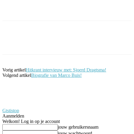
Facebook
Twitter
Pinterest
WhatsApp
Vorig artikel
Hitkrant intervieuw met: Sjoerd Dragtsma!
Volgend artikel
Biografie van Marco Buis!
Gtstistop
Aanmelden
Welkom! Log in op je account
jouw gebruikersnaam
jouw wachtwoord