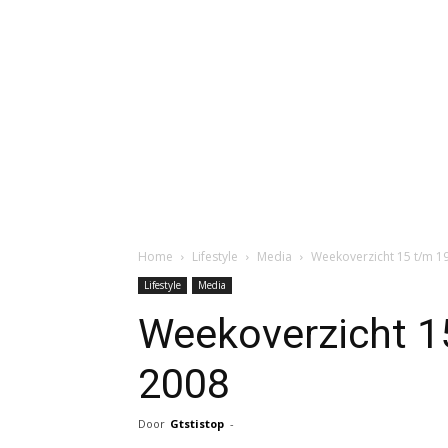
Home
Lifestyle
Media
Weekoverzicht 15 t/m 
Lifestyle
Media
Weekoverzicht 1
2008
Door
Gtstistop
-