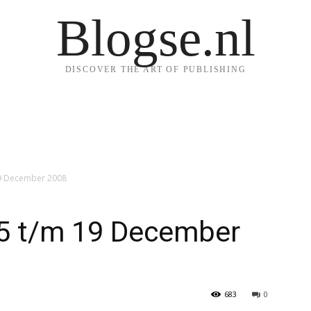
Blogse.nl
DISCOVER THE ART OF PUBLISHING
19 December 2008
5 t/m 19 December
683
0