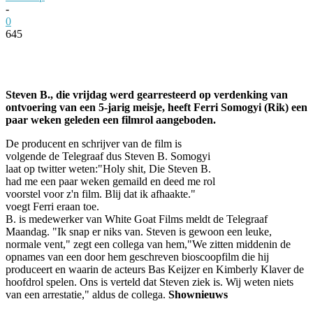
-
0
645
Facebook
Twitter
Pinterest
WhatsApp
Steven B., die vrijdag werd gearresteerd op verdenking van
ontvoering van een 5-jarig meisje, heeft Ferri Somogyi (Rik) een
paar weken geleden een filmrol aangeboden.
De producent en schrijver van de film is
volgende de Telegraaf dus Steven B. Somogyi
laat op twitter weten:"Holy shit, Die Steven B.
had me een paar weken gemaild en deed me rol
voorstel voor z'n film. Blij dat ik afhaakte."
voegt Ferri eraan toe.
B. is medewerker van White Goat Films meldt de Telegraaf
Maandag. "Ik snap er niks van. Steven is gewoon een leuke,
normale vent," zegt een collega van hem,"We zitten middenin de
opnames van een door hem geschreven bioscoopfilm die hij
produceert en waarin de acteurs Bas Keijzer en Kimberly Klaver de
hoofdrol spelen. Ons is verteld dat Steven ziek is. Wij weten niets
van een arrestatie," aldus de collega.
Shownieuws