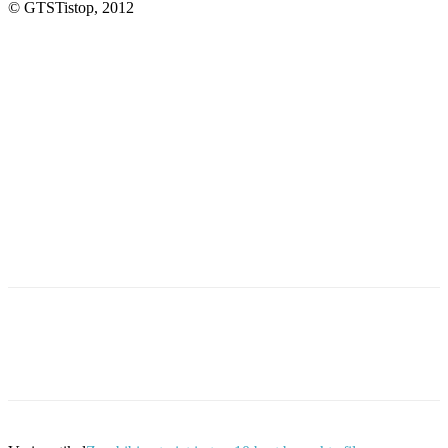
© GTSTistop, 2012
Facebook
Twitter
Pinterest
WhatsApp