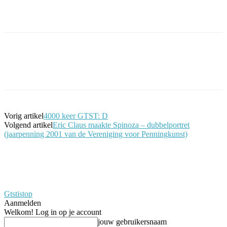
Facebook
Twitter
Pinterest
WhatsApp
Vorig artikel
4000 keer GTST: D
Volgend artikel
Eric Claus maakte Spinoza – dubbelportret
(jaarpenning 2001 van de Vereniging voor Penningkunst)
Gtstistop
Aanmelden
Welkom! Log in op je account
jouw gebruikersnaam