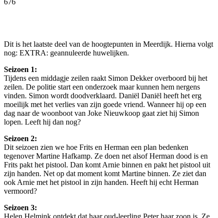
676
Facebook
Twitter
Pinterest
WhatsApp
Dit is het laatste deel van de hoogtepunten in Meerdijk. Hierna volgt
nog: EXTRA: geannuleerde huwelijken.
Seizoen 1:
Tijdens een middagje zeilen raakt Simon Dekker overboord bij het
zeilen. De politie start een onderzoek maar kunnen hem nergens
vinden. Simon wordt doodverklaard. Daniël Daniël heeft het erg
moeilijk met het verlies van zijn goede vriend. Wanneer hij op een
dag naar de woonboot van Joke Nieuwkoop gaat ziet hij Simon
lopen. Leeft hij dan nog?
Seizoen 2:
Dit seizoen zien we hoe Frits en Herman een plan bedenken
tegenover Martine Hafkamp. Ze doen net alsof Herman dood is en
Frits pakt het pistool. Dan komt Arnie binnen en pakt het pistool uit
zijn handen. Net op dat moment komt Martine binnen. Ze ziet dan
ook Arnie met het pistool in zijn handen. Heeft hij echt Herman
vermoord?
Seizoen 3:
Helen Helmink ontdekt dat haar oud-leerling Peter haar zoon is. Ze