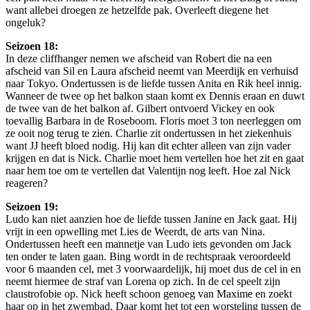
want allebei droegen ze hetzelfde pak. Overleeft diegene het
ongeluk?
Seizoen 18:
In deze cliffhanger nemen we afscheid van Robert die na een
afscheid van Sil en Laura afscheid neemt van Meerdijk en verhuisd
naar Tokyo. Ondertussen is de liefde tussen Anita en Rik heel innig.
Wanneer de twee op het balkon staan komt ex Dennis eraan en duwt
de twee van de het balkon af. Gilbert ontvoerd Vickey en ook
toevallig Barbara in de Roseboom. Floris moet 3 ton neerleggen om
ze ooit nog terug te zien. Charlie zit ondertussen in het ziekenhuis
want JJ heeft bloed nodig. Hij kan dit echter alleen van zijn vader
krijgen en dat is Nick. Charlie moet hem vertellen hoe het zit en gaat
naar hem toe om te vertellen dat Valentijn nog leeft. Hoe zal Nick
reageren?
Seizoen 19:
Ludo kan niet aanzien hoe de liefde tussen Janine en Jack gaat. Hij
vrijt in een opwelling met Lies de Weerdt, de arts van Nina.
Ondertussen heeft een mannetje van Ludo iets gevonden om Jack
ten onder te laten gaan. Bing wordt in de rechtspraak veroordeeld
voor 6 maanden cel, met 3 voorwaardelijk, hij moet dus de cel in en
neemt hiermee de straf van Lorena op zich. In de cel speelt zijn
claustrofobie op. Nick heeft schoon genoeg van Maxime en zoekt
haar op in het zwembad. Daar komt het tot een worsteling tussen de