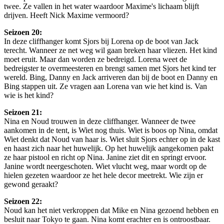
twee. Ze vallen in het water waardoor Maxime's lichaam blijft
drijven. Heeft Nick Maxime vermoord?
Seizoen 20:
In deze cliffhanger komt Sjors bij Lorena op de boot van Jack
terecht. Wanneer ze net weg wil gaan breken haar vliezen. Het kind
moet eruit. Maar dan worden ze bedreigd. Lorena weet de
bedreigster te overmeesteren en brengt samen met Sjors het kind ter
wereld. Bing, Danny en Jack arriveren dan bij de boot en Danny en
Bing stappen uit. Ze vragen aan Lorena van wie het kind is. Van
wie is het kind?
Seizoen 21:
Nina en Noud trouwen in deze cliffhanger. Wanneer de twee
aankomen in de tent, is Wiet nog thuis. Wiet is boos op Nina, omdat
Wiet denkt dat Noud van haar is. Wiet sluit Sjors echter op in de kast
en haast zich naar het huwelijk. Op het huwelijk aangekomen pakt
ze haar pistool en richt op Nina. Janine ziet dit en springt ervoor.
Janine wordt neergeschoten. Wiet vlucht weg, maar wordt op de
hielen gezeten waardoor ze het hele decor meetrekt. Wie zijn er
gewond geraakt?
Seizoen 22:
Noud kan het niet verkroppen dat Mike en Nina gezoend hebben en
besluit naar Tokyo te gaan. Nina komt erachter en is ontroostbaar.