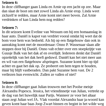
Seizoen 6:
In deze cliffhanger gaan Linda en Arnie op een jacht op zee. Maar
dan slaat de boot om met zowel Linda als Arnie erop. Linda weet
zichzelf te redden, maar Arnie komt niet meer boven. Zal Arnie
verdrinken of kan Linda hem nog redden?
Seizoen 7:
In dit seizoen komt Eveline van Wessum om bij een bomaanslag in
haar auto. Daniël is kapot van verdriet vooral omdat hij weet dat de
bom voor hem was bedoeld. Als hij op een flatgebouw dan ook in
aanraking komt met de moordenaar: Onno P. Wassenaar slaan alle
stoppen door bij Daniël. Onno valt echter over een stoepkrijtje van
Guusje Balk van het dak af en overlijdt. Iedereen denkt dat Daniël
opzettelijk van het dak heeft geduwd. Daniël kan het niet meer aan
en wil van een flatgebouw afspringen. Suzanne komt hier op tijd
achter en gaat het dak op. Ze probeert om hem tegen te houden,
maar hij blijft vastberaden. Dan pakt Suzanne hem vast. De 2
verliezen hun evenwicht. Zullen ze vallen of niet?
Seizoen 8:
In deze cliffhanger gaat Julian trouwen met het Poolse meisje
Alexandra Popescu. Jessica, het vriendinnetje van Julian, vertrekt op
de dag van het huwelijk naar Parijs. Wanneer ze voor het altaar
staan zegt Julian wel JA. Vlak voordat Alexandra haar ja-woord kan
geven komt haar baas Joop Zwart binnen en begint in het wilde weg