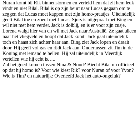
Nuran komt bij Rik binnenstormen en verteld hem dat zij hem leuk
vindt en niet Bilal. Bilal is op zijn beurt naar Lucas gegaan om te
zeggen dat Lucas moet kappen met zijn homo-praatjes. Uiteindelijk
geeft Bilal toe en zoent met Lucas. Sjors is uitgepraat met Bing en
wil niet met hem verder. Jack is dolblij, en is er voor zijn zusje.
Lorena walgt hier van en wil met Jack naar Australië. Ze gaat alleen
naar het vliegveld en hoopt dat Jack komt. Jack gaat uiteindelijk
toch en haast zich achter haar aan. Bing ziet Jack lopen en draait
door. Hij geeft vol gas en rijdt Jack aan. Ondertussen zit Tim in de
Koning met iemand te bellen. Hij zal uiteindelijk in Meerdijk
vertellen wie hij echt is…..
Zal het goed komen tussen Nina & Noud? Biecht Bilal nu officieel
op dat hij homo is? Voor wie kiest Rik? voor Nuran of voor Yvon?
Wie is Tim? en natuurlijk: Overleefd Jack het auto-ongeluk?