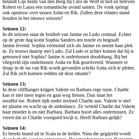
belandt Gijs bentz van den Berg bij Cleo de Wolf in bed en beleven
Robert en Laura een romantische avond samen. De vonk springt
ook opnieuw over tussen Anita en Rik. Zullen deze relaties stand
houden in het nieuwe seizoen?
Seizoen 12:
In dit seizoen staat de bruiloft van Janine en Ludo centraal. Echter
op de grote dag komt Sophia Sanders ten tonele en begraaft
Janine levend. Sophia vermomd zich als Janine en neemt haar plek
in. Ze trouwt daarop met Ludo. Zal Ludo er achter komen dat hij is
getrouwd met Sophia? Janine is ondertussen doodsbang. Bij het
vliegveld zijn ondertussen Anita en Rik gearriveerd. Wanneer er
drugs in de tas van Rik wordt gevonden schrikt Anita zich te pletter.
Zal Rik zich kunnen redden uit deze situatie?
Seizoen 13:
In deze cliffhanger krijgen Valerie en Barbara erge ruzie. Charlie
kan er niet meer tegen en gaat weg fietsen. Dan slaat het
noodlot toe. Robert rijdt onder invloed Charlie aan. Valerie is snel
ter plaatse en wacht op de ambulance. Ze verteld Charlie dat Valerie
haar moeder is en niet Barbara. Barbara hoort alles ondertussen. Ze
vreest dat ze Charlie voorgoed kwijt is. Heeft Barbara gelijk?
Seizoen 14:
Er breekt brand uit in Scala in de kelder. Nina die gegijzeld wordt