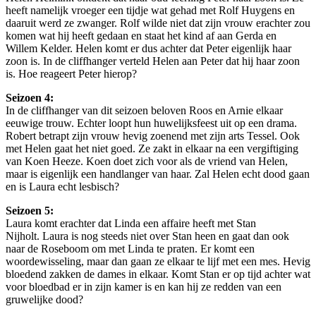
heeft namelijk vroeger een tijdje wat gehad met Rolf Huygens en
daaruit werd ze zwanger. Rolf wilde niet dat zijn vrouw erachter zou
komen wat hij heeft gedaan en staat het kind af aan Gerda en
Willem Kelder. Helen komt er dus achter dat Peter eigenlijk haar
zoon is. In de cliffhanger verteld Helen aan Peter dat hij haar zoon
is. Hoe reageert Peter hierop?
Seizoen 4:
In de cliffhanger van dit seizoen beloven Roos en Arnie elkaar
eeuwige trouw. Echter loopt hun huwelijksfeest uit op een drama.
Robert betrapt zijn vrouw hevig zoenend met zijn arts Tessel. Ook
met Helen gaat het niet goed. Ze zakt in elkaar na een vergiftiging
van Koen Heeze. Koen doet zich voor als de vriend van Helen,
maar is eigenlijk een handlanger van haar. Zal Helen echt dood gaan
en is Laura echt lesbisch?
Seizoen 5:
Laura komt erachter dat Linda een affaire heeft met Stan
Nijholt. Laura is nog steeds niet over Stan heen en gaat dan ook
naar de Roseboom om met Linda te praten. Er komt een
woordewisseling, maar dan gaan ze elkaar te lijf met een mes. Hevig
bloedend zakken de dames in elkaar. Komt Stan er op tijd achter wat
voor bloedbad er in zijn kamer is en kan hij ze redden van een
gruwelijke dood?