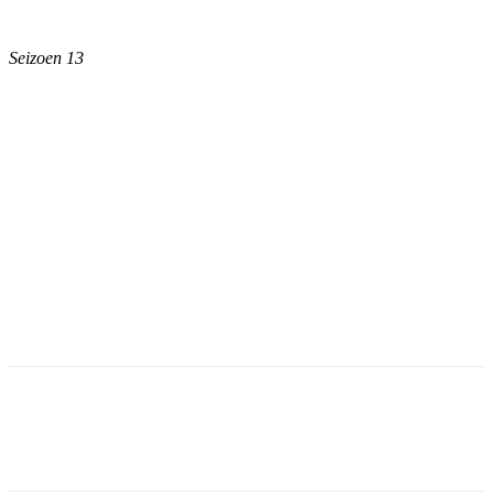
Seizoen 13
Facebook
Twitter
Pinterest
WhatsApp