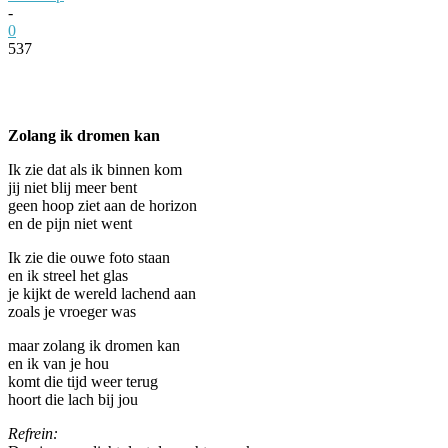
-
0
537
Facebook
Twitter
Pinterest
WhatsApp
Zolang ik dromen kan
Ik zie dat als ik binnen kom
jij niet blij meer bent
geen hoop ziet aan de horizon
en de pijn niet went
Ik zie die ouwe foto staan
en ik streel het glas
je kijkt de wereld lachend aan
zoals je vroeger was
maar zolang ik dromen kan
en ik van je hou
komt die tijd weer terug
hoort die lach bij jou
Refrein: