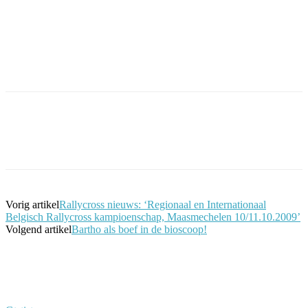
Facebook
Twitter
Pinterest
WhatsApp
Vorig artikel
Rallycross nieuws: ‘Regionaal en Internationaal
Belgisch Rallycross kampioenschap, Maasmechelen 10/11.10.2009’
Volgend artikel
Bartho als boef in de bioscoop!