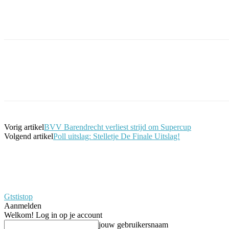
Facebook
Twitter
Pinterest
WhatsApp
Vorig artikel
BVV Barendrecht verliest strijd om Supercup
Volgend artikel
Poll uitslag: Stelletje De Finale Uitslag!
Gtstistop
Aanmelden
Welkom! Log in op je account
jouw gebruikersnaam