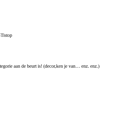
STistop
egorie aan de beurt is! (decor,ken je van… enz. enz.)