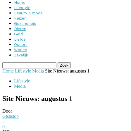
Home
Lifestyle
Beauty & mode
Reizen
Gezondheid
Dieren
Geld
Liefde
Ouders
Wonen
Zakelijk
Home
Lifestyle
Media
Site Nieuws: augustus 1
Lifestyle
Media
Site Nieuws: augustus 1
Door
Gtstistop
-
0