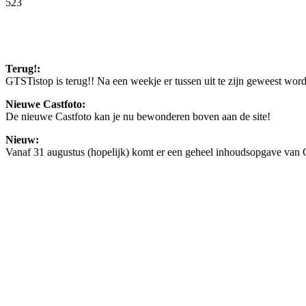
523
Facebook
Twitter
Pinterest
WhatsApp
Terug!:
GTSTistop is terug!! Na een weekje er tussen uit te zijn geweest wo
Nieuwe Castfoto:
De nieuwe Castfoto kan je nu bewonderen boven aan de site!
Nieuw:
Vanaf 31 augustus (hopelijk) komt er een geheel inhoudsopgave van GT