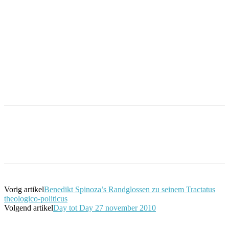
Facebook
Twitter
Pinterest
WhatsApp
Vorig artikel
Benedikt Spinoza’s Randglossen zu seinem Tractatus
theologico-politicus
Volgend artikel
Day tot Day 27 november 2010