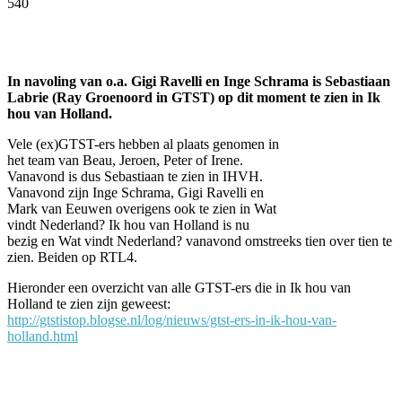
540
Facebook
Twitter
Pinterest
WhatsApp
In navoling van o.a. Gigi Ravelli en Inge Schrama is Sebastiaan
Labrie (Ray Groenoord in GTST) op dit moment te zien in Ik
hou van Holland.
Vele (ex)GTST-ers hebben al plaats genomen in
het team van Beau, Jeroen, Peter of Irene.
Vanavond is dus Sebastiaan te zien in IHVH.
Vanavond zijn Inge Schrama, Gigi Ravelli en
Mark van Eeuwen overigens ook te zien in Wat
vindt Nederland? Ik hou van Holland is nu
bezig en Wat vindt Nederland? vanavond omstreeks tien over tien te
zien. Beiden op RTL4.
Hieronder een overzicht van alle GTST-ers die in Ik hou van
Holland te zien zijn geweest:
http://gtstistop.blogse.nl/log/nieuws/gtst-ers-in-ik-hou-van-
holland.html