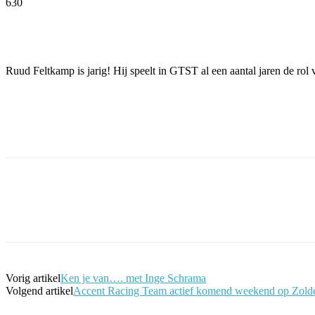
630
Facebook
Twitter
Pinterest
WhatsApp
Ruud Feltkamp is jarig! Hij speelt in GTST al een aantal jaren de ro
Facebook
Twitter
Pinterest
WhatsApp
Vorig artikel
Ken je van…. met Inge Schrama
Volgend artikel
Accent Racing Team actief komend weekend op Zolde