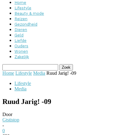
Home
Lifestyle
Beauty & mode
Reizen
Gezondheid
Dieren
Geld
Liefde
Ouders
Wonen
Zakelijk
Home
Lifestyle
Media
Ruud Jarig! -09
Lifestyle
Media
Ruud Jarig! -09
Door
Gtstistop
-
0