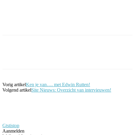
Facebook
Twitter
Pinterest
WhatsApp
Vorig artikel
Ken je van…. met Edwin Rutten!
Volgend artikel
Site Nieuws: Overzicht van intervieuwen!
Gtstistop
Aanmelden