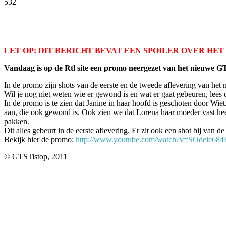
532
Facebook
Twitter
Pinterest
WhatsApp
LET OP: DIT BERICHT BEVAT EEN SPOILER OVER HE
Vandaag is op de Rtl site een promo neergezet van het nieuwe G
In de promo zijn shots van de eerste en de tweede aflevering van het 
Wil je nog niet weten wie er gewond is en wat er gaat gebeuren, lees 
In de promo is te zien dat Janine in haar hoofd is geschoten door Wie
aan, die ook gewond is. Ook zien we dat Lorena haar moeder vast heeft
pakken.
Dit alles gebeurt in de eerste aflevering. Er zit ook een shot bij van d
Bekijk hier de promo:
http://www.youtube.com/watch?v=SOdele68
© GTSTistop, 2011