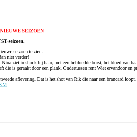
T NIEUWE SEIZOEN
TST-seizoen.
nieuwe seizoen te zien.
dan niet verder!
t. Nina ziet in shock bij haar, met een bebloedde borst, het bloed van
 die is geraakt door een plank. Ondertussen rent Wiet ervandoor en pro
e tweede aflevering. Dat is het shot van Rik die naar een brancard loopt. 
4KM