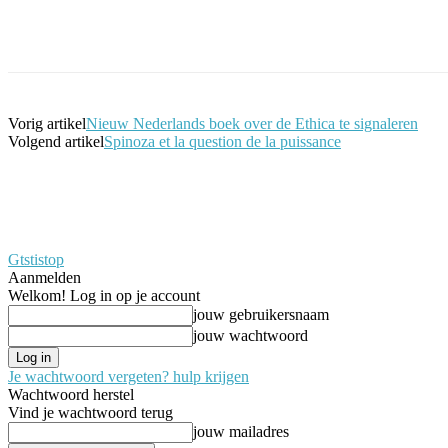
Facebook
Twitter
Pinterest
WhatsApp
Vorig artikel
Nieuw Nederlands boek over de Ethica te signaleren
Volgend artikel
Spinoza et la question de la puissance
Gtstistop
Aanmelden
Welkom! Log in op je account
jouw gebruikersnaam
jouw wachtwoord
Je wachtwoord vergeten? hulp krijgen
Wachtwoord herstel
Vind je wachtwoord terug
jouw mailadres