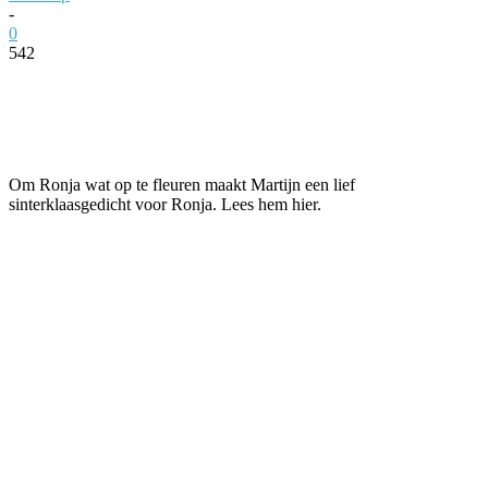
-
0
542
Facebook
Twitter
Pinterest
WhatsApp
Om Ronja wat op te fleuren maakt Martijn een lief
sinterklaasgedicht voor Ronja. Lees hem hier.