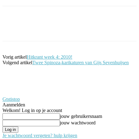
Facebook
Twitter
Pinterest
WhatsApp
Vorig artikel
Hitkrant week 4: 2010!
Volgend artikel
Twee Spinoza-karikaturen van Gijs Sevenhuijsen
Gtstistop
Aanmelden
Welkom! Log in op je account
jouw gebruikersnaam
jouw wachtwoord
Je wachtwoord vergeten? hulp krijgen