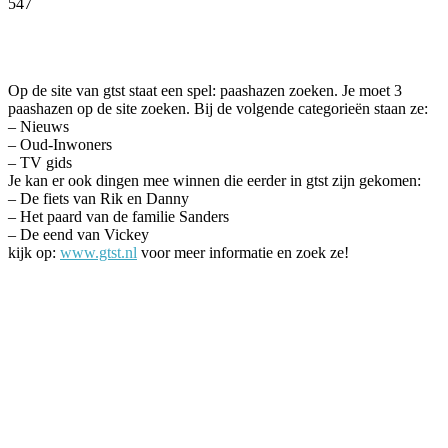
547
Facebook
Twitter
Pinterest
WhatsApp
Op de site van gtst staat een spel: paashazen zoeken. Je moet 3
paashazen op de site zoeken. Bij de volgende categorieën staan ze:
– Nieuws
– Oud-Inwoners
– TV gids
Je kan er ook dingen mee winnen die eerder in gtst zijn gekomen:
– De fiets van Rik en Danny
– Het paard van de familie Sanders
– De eend van Vickey
kijk op:
www.gtst.nl
voor meer informatie en zoek ze!