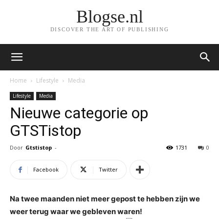
Blogse.nl
DISCOVER THE ART OF PUBLISHING
Home
Lifestyle
Media
Lifestyle
Media
Nieuwe categorie op
GTSTistop
Door
Gtstistop
-
1731
0
Facebook
Twitter
Na twee maanden niet meer gepost te hebben zijn we
weer terug waar we gebleven waren!