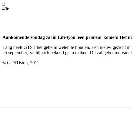
0
496
Facebook
Twitter
Pinterest
WhatsApp
Aankomende zondag zal in Life4you een primeur komen! Het nie
Lang heeft GTST het geheim weten te houden. Een nieuw gezicht in 
25 september, zal hij zich bekend gaan maken. Dit zal gebeuren van
© GTSTistop, 2011
Facebook
Twitter
Pinterest
WhatsApp