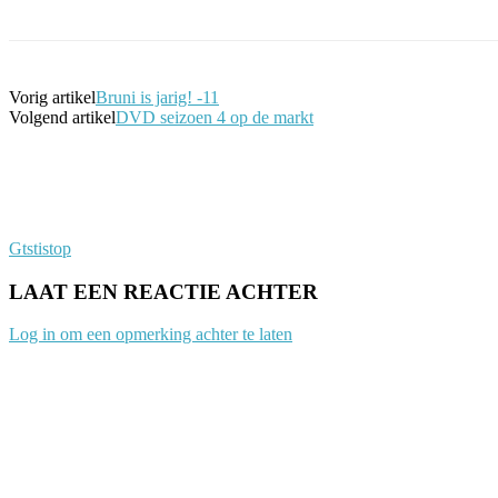
Vorig artikel
Bruni is jarig! -11
Volgend artikel
DVD seizoen 4 op de markt
Gtstistop
LAAT EEN REACTIE ACHTER
Log in om een opmerking achter te laten