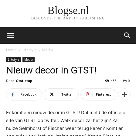
Blogse.nl
DISCOVER THE ART OF PUBLISHING
Home
Lifestyle
Media
Lifestyle
Media
Nieuw decor in GTST!
Door
Gtstistop
-
436
0
Facebook
Twitter
Pinterest
Er komt een nieuw decor in GTST! Dat meld de officiële
site van GTST op twitter. Welk decor zal het zijn? Zal
huize Selmhorst of Fischer weer terug keren? Komt er