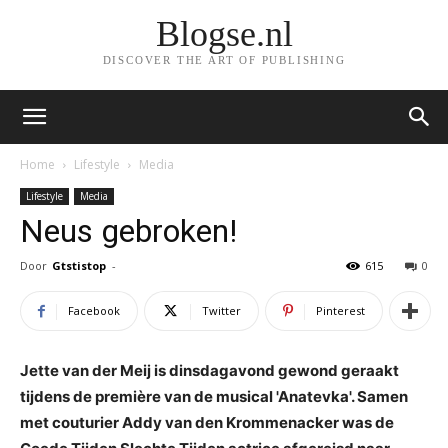
Blogse.nl
DISCOVER THE ART OF PUBLISHING
Home
Lifestyle
Media
Lifestyle
Media
Neus gebroken!
Door
Gtstistop
-
615
0
Facebook
Twitter
Pinterest
Jette van der Meij is dinsdagavond gewond geraakt
tijdens de première van de musical 'Anatevka'. Samen
met couturier Addy van den Krommenacker was de