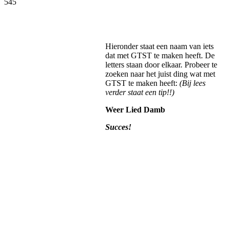
545
Facebook
Twitter
Pinterest
WhatsApp
Hieronder staat een naam van iets
dat met GTST te maken heeft. De
letters staan door elkaar. Probeer te
zoeken naar het juist ding wat met
GTST te maken heeft:
(Bij lees
verder staat een tip!!)
Weer Lied Damb
Succes!