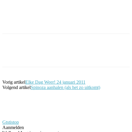
Facebook
Twitter
Pinterest
WhatsApp
Vorig artikel
Elke Dag Weer! 24 januari 2011
Volgend artikel
Spinoza aanhalen (als het zo uitkomt)
Gtstistop
Aanmelden