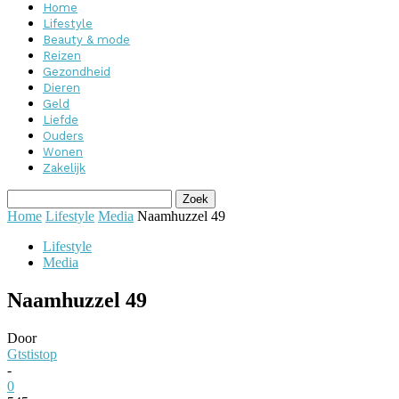
Home
Lifestyle
Beauty & mode
Reizen
Gezondheid
Dieren
Geld
Liefde
Ouders
Wonen
Zakelijk
Home
Lifestyle
Media
Naamhuzzel 49
Lifestyle
Media
Naamhuzzel 49
Door
Gtstistop
-
0