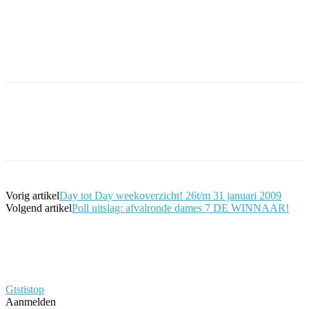
Facebook
Twitter
Pinterest
WhatsApp
Vorig artikel
Day tot Day weekoverzicht! 26t/m 31 januari 2009
Volgend artikel
Poll uitslag: afvalronde dames 7 DE WINNAAR!
Gtstistop
Aanmelden