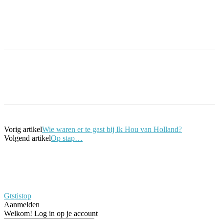
Facebook
Twitter
Pinterest
WhatsApp
Vorig artikel
Wie waren er te gast bij Ik Hou van Holland?
Volgend artikel
Op stap…
Gtstistop
Aanmelden
Welkom! Log in op je account