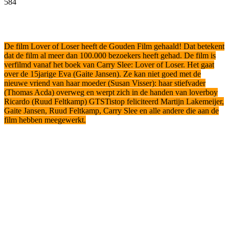
584
Facebook
Twitter
Pinterest
WhatsApp
De film Lover of Loser heeft de Gouden Film gehaald! Dat betekent
dat de film al meer dan 100.000 bezoekers heeft gehad. De film is
verfilmd vanaf het boek van Carry Slee: Lover of Loser. Het gaat
over de 15jarige Eva (Gaite Jansen). Ze kan niet goed met de
nieuwe vriend van haar moeder (Susan Visser): haar stiefvader
(Thomas Acda) overweg en werpt zich in de handen van loverboy
Ricardo (Ruud Feltkamp) GTSTistop feliciteerd Martijn Lakemeijer,
Gaite Jansen, Ruud Feltkamp, Carry Slee en alle andere die aan de
film hebben meegewerkt.