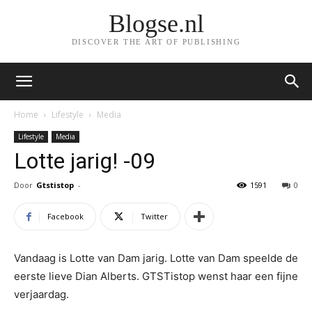
Blogse.nl
DISCOVER THE ART OF PUBLISHING
Home
Lifestyle
Media
Lifestyle
Media
Lotte jarig! -09
Door
Gtstistop
-
1591
0
Facebook
Twitter
Vandaag is Lotte van Dam jarig. Lotte van Dam speelde de
eerste lieve Dian Alberts. GTSTistop wenst haar een fijne
verjaardag.