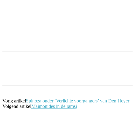
Facebook
Twitter
Pinterest
WhatsApp
Vorig artikel
Spinoza onder ‘Verlichte voorgangers’ van Den Heyer
Volgend artikel
Maimonides in de ramsj