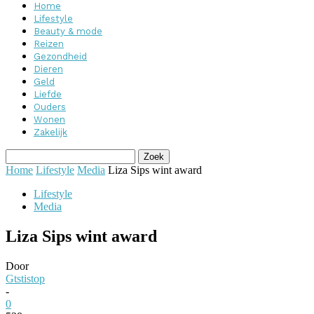
Home
Lifestyle
Beauty & mode
Reizen
Gezondheid
Dieren
Geld
Liefde
Ouders
Wonen
Zakelijk
Home
Lifestyle
Media
Liza Sips wint award
Lifestyle
Media
Liza Sips wint award
Door
Gtstistop
-
0