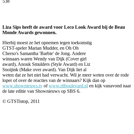
538
Facebook
Twitter
Pinterest
WhatsApp
Liza Sips heeft de award voor Leco Look Award bij de Beau
Monde Awards gewonnen.
Hierbij moest ze het opnemen tegen toekomstig
GTST-speler Marian Mudder, en Oh Oh
Cherso's Samantha 'Barbie' de Jong. Andere
winnaars waren Wendy van Dijk (Cover girl
award), Anouk Smulders (Style Award) en Liz
Snoijink (Make over award). Van Dijk liet al
weten dat ze het niet had verwacht. Wil je meer weten over de rode
loper of over de reacties van de winnaars? Kijk dan op
www.shownieuws.tv
of
www.rtlboulevard.nl
en kijk vanavond naar
de late editie van Shownieuws op SBS 6.
© GTSTistop, 2011