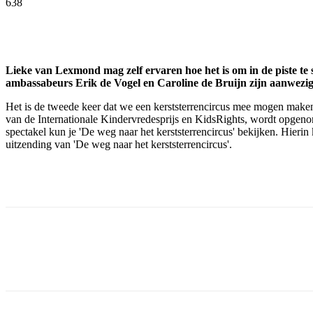
638
Facebook
Twitter
Pinterest
WhatsApp
Lieke van Lexmond mag zelf ervaren hoe het is om in de piste te 
ambassabeurs Erik de Vogel en Caroline de Bruijn zijn aanwezig
Het is de tweede keer dat we een kerststerrencircus mee mogen maken. 
van de Internationale Kindervredesprijs en KidsRights, wordt opgeno
spectakel kun je 'De weg naar het kerststerrencircus' bekijken. Hier
uitzending van 'De weg naar het kerststerrencircus'.
Facebook
Twitter
Pinterest
WhatsApp