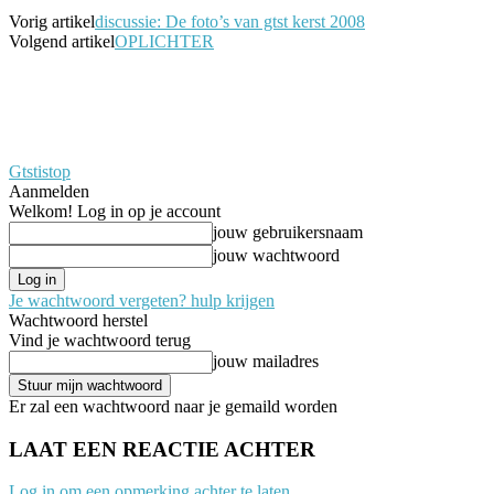
Vorig artikel
discussie: De foto’s van gtst kerst 2008
Volgend artikel
OPLICHTER
Gtstistop
Aanmelden
Welkom! Log in op je account
jouw gebruikersnaam
jouw wachtwoord
Je wachtwoord vergeten? hulp krijgen
Wachtwoord herstel
Vind je wachtwoord terug
jouw mailadres
Er zal een wachtwoord naar je gemaild worden
LAAT EEN REACTIE ACHTER
Log in om een opmerking achter te laten