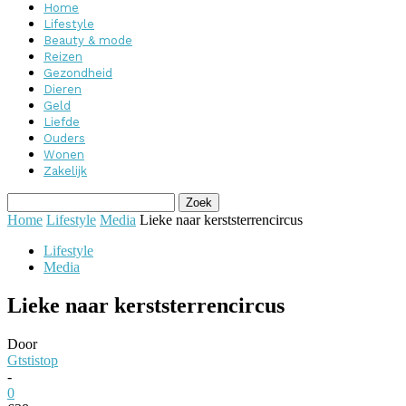
Home
Lifestyle
Beauty & mode
Reizen
Gezondheid
Dieren
Geld
Liefde
Ouders
Wonen
Zakelijk
Home
Lifestyle
Media
Lieke naar kerststerrencircus
Lifestyle
Media
Lieke naar kerststerrencircus
Door
Gtstistop
-
0