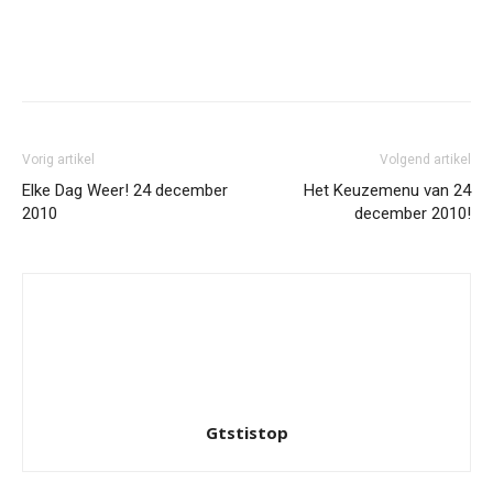
Facebook
Twitter
Pinterest
Wh
Vorig artikel
Volgend artikel
Elke Dag Weer! 24 december
Het Keuzemenu van 24
2010
december 2010!
Gtstistop