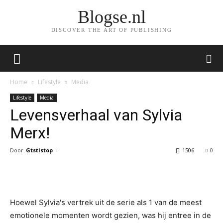
Blogse.nl
DISCOVER THE ART OF PUBLISHING
Home
Lifestyle
Media
Lifestyle
Media
Levensverhaal van Sylvia
Merx!
Door
Gtstistop
-
1506
0
Facebook
Twitter
Pinterest
Wh
Hoewel Sylvia's vertrek uit de serie als 1 van de meest
emotionele momenten wordt gezien, was hij entree in de