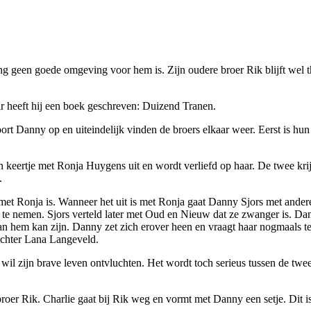
ong geen goede omgeving voor hem is. Zijn oudere broer Rik blijft wel
aar heeft hij een boek geschreven: Duizend Tranen.
rt Danny op en uiteindelijk vinden de broers elkaar weer. Eerst is hun 
en keertje met Ronja Huygens uit en wordt verliefd op haar. De twee kri
.
et Ronja is. Wanneer het uit is met Ronja gaat Danny Sjors met andere o
e nemen. Sjors verteld later met Oud en Nieuw dat ze zwanger is. Danny
n hem kan zijn. Danny zet zich erover heen en vraagt haar nogmaals ten
 dochter Lana Langeveld.
il zijn brave leven ontvluchten. Het wordt toch serieus tussen de twee
roer Rik. Charlie gaat bij Rik weg en vormt met Danny een setje. Dit i