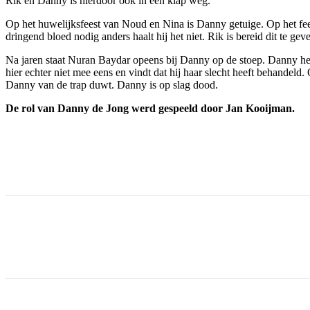
Rik en Danny is hierdoor ook in één klap weg.
Op het huwelijksfeest van Noud en Nina is Danny getuige. Op het feest
dringend bloed nodig anders haalt hij het niet. Rik is bereid dit te 
Na jaren staat Nuran Baydar opeens bij Danny op de stoep. Danny hee
hier echter niet mee eens en vindt dat hij haar slecht heeft behandeld
Danny van de trap duwt. Danny is op slag dood.
De rol van Danny de Jong werd gespeeld door Jan Kooijman.
Facebook
Twitter
Pinterest
WhatsApp