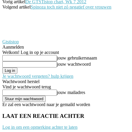
Vorig artikel
De GTSTistop chart, Wk 7 2012
Volgend artikel
Spinoza toch niet zó negatief over vrouwen
Gtstistop
Aanmelden
Welkom! Log in op je account
jouw gebruikersnaam
jouw wachtwoord
Je wachtwoord vergeten? hulp krijgen
Wachtwoord herstel
Vind je wachtwoord terug
jouw mailadres
Er zal een wachtwoord naar je gemaild worden
LAAT EEN REACTIE ACHTER
Log in om een opmerking achter te laten