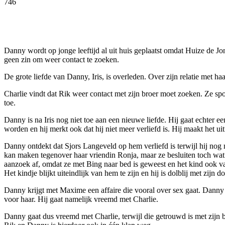
746
Facebook
Twitter
Pinterest
WhatsApp
Danny wordt op jonge leeftijd al uit huis geplaatst omdat Huize de J
geen zin om weer contact te zoeken.
De grote liefde van Danny, Iris, is overleden. Over zijn relatie met h
Charlie vindt dat Rik weer contact met zijn broer moet zoeken. Ze spoo
toe.
Danny is na Iris nog niet toe aan een nieuwe liefde. Hij gaat echter e
worden en hij merkt ook dat hij niet meer verliefd is. Hij maakt het uit
Danny ontdekt dat Sjors Langeveld op hem verliefd is terwijl hij nog m
kan maken tegenover haar vriendin Ronja, maar ze besluiten toch wat t
aanzoek af, omdat ze met Bing naar bed is geweest en het kind ook va
Het kindje blijkt uiteindlijk van hem te zijn en hij is dolblij met zijn
Danny krijgt met Maxime een affaire die vooral over sex gaat. Danny w
voor haar. Hij gaat namelijk vreemd met Charlie.
Danny gaat dus vreemd met Charlie, terwijl die getrouwd is met zijn b