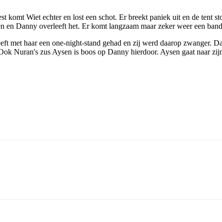
 komt Wiet echter en lost een schot. Er breekt paniek uit en de tent st
geven en Danny overleeft het. Er komt langzaam maar zeker weer een band
ft met haar een one-night-stand gehad en zij werd daarop zwanger. Da
. Ook Nuran's zus Aysen is boos op Danny hierdoor. Aysen gaat naar zijn