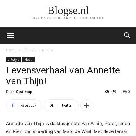
Blogse.nl
DISCOVER THE ART OF PUBLISHING
Home
Lifestyle
Media
Lifestyle
Media
Levensverhaal van Annette
van Thijn!
Door
Gtstistop
-
459
0
Facebook
Twitter
Annette van Thijn is de klasgenote van Arnie, Peter, Linda
en Rien. Ze is leerling van Marc de Waal. Met deze leraar