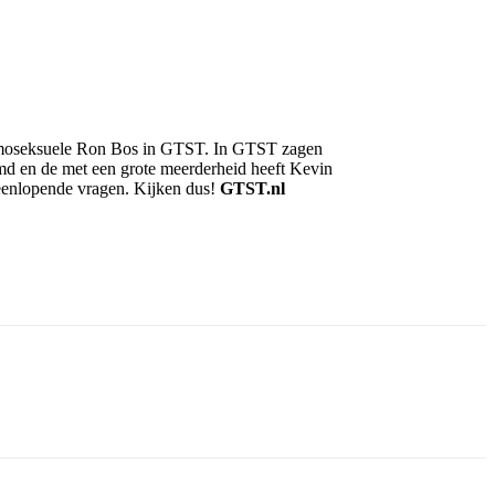
e homoseksuele Ron Bos in GTST. In GTST zagen
d en de met een grote meerderheid heeft Kevin
eenlopende vragen. Kijken dus!
GTST.nl