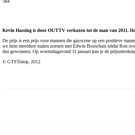
584
Facebook
Twitter
Pinterest
WhatsApp
Kevin Hassing is door OUTTV verkozen tot de man van 2011. Ha
De prijs is een prijs voor mannen die gayscene op een positieve ma
we hem meerdere malen zoenen met Edwin Bouwhuis totdat Ron overl
dus gewonnen. Op woensdagavond 11 januari kan je de prijsuitreik
© GTSTistop, 2012
Facebook
Twitter
Pinterest
WhatsApp