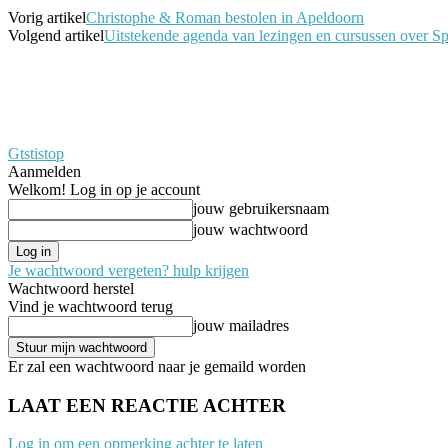
Vorig artikel
Christophe & Roman bestolen in Apeldoorn
Volgend artikel
Uitstekende agenda van lezingen en cursussen over S
Gtstistop
Aanmelden
Welkom! Log in op je account
jouw gebruikersnaam
jouw wachtwoord
Je wachtwoord vergeten? hulp krijgen
Wachtwoord herstel
Vind je wachtwoord terug
jouw mailadres
Er zal een wachtwoord naar je gemaild worden
LAAT EEN REACTIE ACHTER
Log in om een opmerking achter te laten