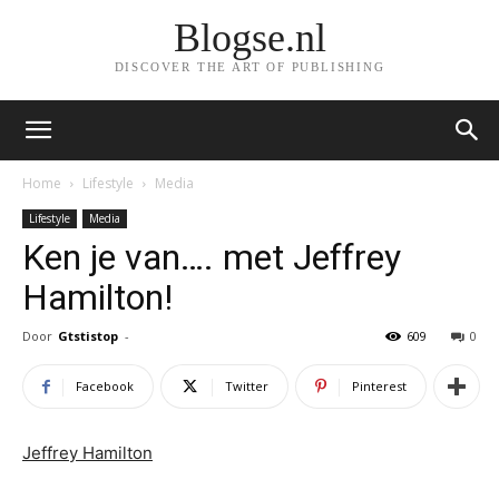
Blogse.nl
DISCOVER THE ART OF PUBLISHING
Home
Lifestyle
Media
Lifestyle
Media
Ken je van…. met Jeffrey
Hamilton!
Door
Gtstistop
-
609
0
Facebook
Twitter
Pinterest
Jeffrey Hamilton