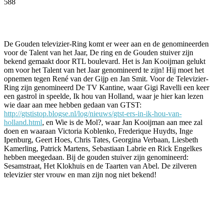
588
Facebook
Twitter
Pinterest
WhatsApp
De Gouden televizier-Ring komt er weer aan en de genomineerden
voor de Talent van het Jaar, De ring en de Gouden stuiver zijn
bekend gemaakt door RTL boulevard. Het is Jan Kooijman gelukt
om voor het Talent van het Jaar genomineerd te zijn! Hij moet het
opnemen tegen René van der Gijp en Jan Smit. Voor de Televizier-
Ring zijn genomineerd De TV Kantine, waar Gigi Ravelli een keer
een gastrol in speelde, Ik hou van Holland, waar je hier kan lezen
wie daar aan mee hebben gedaan van GTST:
http://gtstistop.blogse.nl/log/nieuws/gtst-ers-in-ik-hou-van-
holland.html
, en Wie is de Mol?, waar Jan Kooijman aan mee zal
doen en waaraan Victoria Koblenko, Frederique Huydts, Inge
Ipenburg, Geert Hoes, Chris Tates, Georgina Verbaan, Liesbeth
Kamerling, Patrick Martens, Sebastiaan Labrie en Rick Engelkes
hebben meegedaan. Bij de gouden stuiver zijn genomineerd:
Sesamstraat, Het Klokhuis en de Taarten van Abel. De zilveren
televizier ster vrouw en man zijn nog niet bekend!