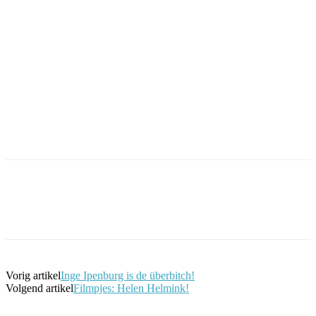
Facebook
Twitter
Pinterest
WhatsApp
Vorig artikel
Inge Ipenburg is de überbitch!
Volgend artikel
Filmpjes: Helen Helmink!