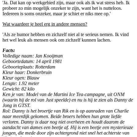
'Ja. Dat kan op werkgebied zijn, maar ook als ik wat stress heb. Ik
probeer zo min mogelijk onzeker te zijn, want het is nutteloos.
Iedereen is soms onzeker, maar je schiet er niks mee op.'
Wat waardeer je heel erg in andere mensen?
'Als ze humor hebben en zichzelf niet al te serieus nemen. Ik vind
het wel leuk als mensen ook om zichzelf kunnen lachen.
Facts:
Volledige naam: Jan Kooijman
Geboortedatum: 14 april 1981
Geboorteplaats: Rotterdam
Kleur haar: Donkerbruin
Kleur ogen: Blauw
Lengte: 1.92 meter
Gewicht: 82 kilo
Ken je van: Model van de Martini Ice Tea-campagne, uit ONM
(waarin hij de rol van Just speelde) en nu is hij te zien als Danny de
Jong in GTST.
Rol: Danny is het broertje van Rik en is op aanraden van Charlie
naar meerdijk gekomen. Beide broers hebben hun grote liefde
verloren. Danny is daar nog niet overheen en houdt daarom de
aandacht van dames een beetje af. Hij is een beetje een mysterieuze
jongen, die mede door zijn achtergrond niet snel het achterste van