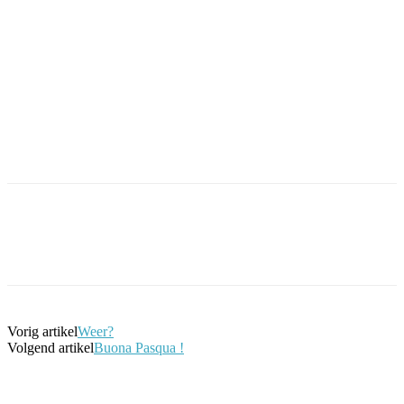
Facebook
Twitter
Pinterest
WhatsApp
Vorig artikel
Weer?
Volgend artikel
Buona Pasqua !