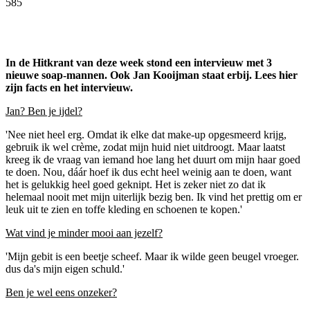
585
Facebook
Twitter
Pinterest
WhatsApp
In de Hitkrant van deze week stond een intervieuw met 3
nieuwe soap-mannen. Ook Jan Kooijman staat erbij. Lees hier
zijn facts en het intervieuw.
Jan? Ben je ijdel?
'Nee niet heel erg. Omdat ik elke dat make-up opgesmeerd krijg,
gebruik ik wel crème, zodat mijn huid niet uitdroogt. Maar laatst
kreeg ik de vraag van iemand hoe lang het duurt om mijn haar goed
te doen. Nou, dáár hoef ik dus echt heel weinig aan te doen, want
het is gelukkig heel goed geknipt. Het is zeker niet zo dat ik
helemaal nooit met mijn uiterlijk bezig ben. Ik vind het prettig om er
leuk uit te zien en toffe kleding en schoenen te kopen.'
Wat vind je minder mooi aan jezelf?
'Mijn gebit is een beetje scheef. Maar ik wilde geen beugel vroeger.
dus da's mijn eigen schuld.'
Ben je wel eens onzeker?