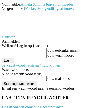
Vorig artikel
Angela Schijf is brave huismoeder
Volgend artikel
Mickey Hoogendijk gaat trouwen
Gtstistop
Aanmelden
Welkom! Log in op je account
jouw gebruikersnaam
jouw wachtwoord
Je wachtwoord vergeten? hulp krijgen
Wachtwoord herstel
Vind je wachtwoord terug
jouw mailadres
Er zal een wachtwoord naar je gemaild worden
LAAT EEN REACTIE ACHTER
Log in om een opmerking achter te laten