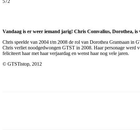
572
Facebook
Twitter
Pinterest
WhatsApp
Vandaag is er weer iemand jarig! Chris Comvalius, Dorothea, is
Chris speelde van 2004 t/m 2008 de rol van Dorothea Grantsaan in GT
Chris verliet noodgedwongen GTST in 2008. Haar personage werd ver
feliciteert haar met haar verjaardag en wenst haar nog vele jaren.
© GTSTistop, 2012
Facebook
Twitter
Pinterest
WhatsApp