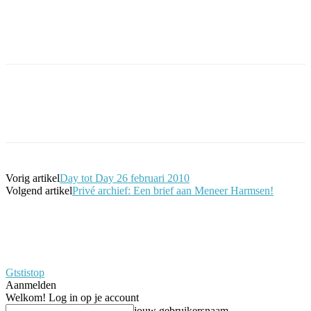
Facebook
Twitter
Pinterest
WhatsApp
Vorig artikel
Day tot Day 26 februari 2010
Volgend artikel
Privé archief: Een brief aan Meneer Harmsen!
Gtstistop
Aanmelden
Welkom! Log in op je account
jouw gebruikersnaam