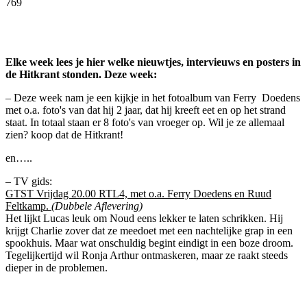
769
Facebook
Twitter
Pinterest
WhatsApp
Elke week lees je hier welke nieuwtjes, intervieuws en posters in
de Hitkrant stonden. Deze week:
– Deze week nam je een kijkje in het fotoalbum van Ferry Doedens
met o.a. foto's van dat hij 2 jaar, dat hij kreeft eet en op het strand
staat. In totaal staan er 8 foto's van vroeger op. Wil je ze allemaal
zien? koop dat de Hitkrant!
en…..
– TV gids:
GTST Vrijdag 20.00 RTL4, met o.a. Ferry Doedens en Ruud
Feltkamp.
(Dubbele Aflevering)
Het lijkt Lucas leuk om Noud eens lekker te laten schrikken. Hij
krijgt Charlie zover dat ze meedoet met een nachtelijke grap in een
spookhuis. Maar wat onschuldig begint eindigt in een boze droom.
Tegelijkertijd wil Ronja Arthur ontmaskeren, maar ze raakt steeds
dieper in de problemen.