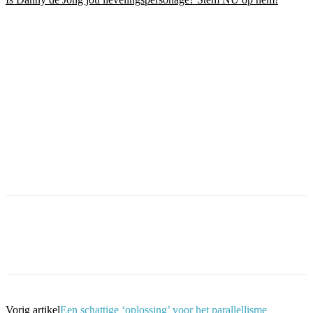
Facebook
Twitter
Pinterest
WhatsApp
Vorig artikel
Een schattige ‘oplossing’ voor het parallellisme