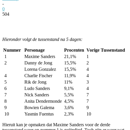
-
0
504
Facebook
Twitter
Pinterest
WhatsApp
Hieronder volgt de tussenstand na 5 dagen:
Nummer
Personage
Procenten
Vorige Tussenstand
1
Maxime Sanders
21,1%
1
2
Danny de Jong
15,5%
2
Lorena Gonzalez
15,5%
4
4
Charlie Fischer
11,9%
4
5
Rik de Jong
11%
3
6
Ludo Sanders
9,1%
4
7
Nick Sanders
5,5%
7
8
Anita Dendermonde
4,5%
7
9
Bowien Galema
3,6%
9
10
Yasmin Fuentus
2,3%
10
Hieruit kan je opmaken dat Maxime Sanders voor de derde
tussenstand weer op nummer 1 is geëindigd. Toch zijn er weer wat