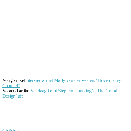
Facebook
Twitter
Pinterest
WhatsApp
Vorig artikel
Intervieuw met Marly van der Velden:"I love disney
Channel"
Volgend artikel
Vandaag komt Stephen Hawking’s ‘The Grand
Design’ uit
Gtstistop