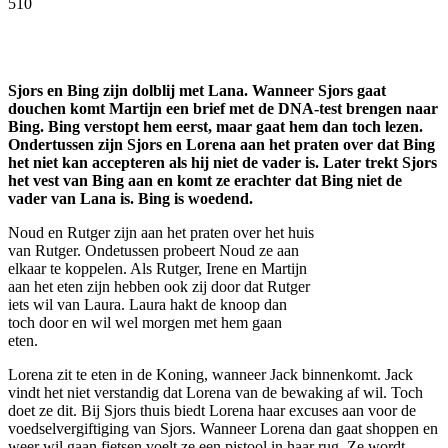
510
Facebook
Twitter
Pinterest
WhatsApp
Sjors en Bing zijn dolblij met Lana. Wanneer Sjors gaat
douchen komt Martijn een brief met de DNA-test brengen naar
Bing. Bing verstopt hem eerst, maar gaat hem dan toch lezen.
Ondertussen zijn Sjors en Lorena aan het praten over dat Bing
het niet kan accepteren als hij niet de vader is. Later trekt Sjors
het vest van Bing aan en komt ze erachter dat Bing niet de
vader van Lana is. Bing is woedend.
Noud en Rutger zijn aan het praten over het huis
van Rutger. Ondetussen probeert Noud ze aan
elkaar te koppelen. Als Rutger, Irene en Martijn
aan het eten zijn hebben ook zij door dat Rutger
iets wil van Laura. Laura hakt de knoop dan
toch door en wil wel morgen met hem gaan
eten.
Lorena zit te eten in de Koning, wanneer Jack binnenkomt. Jack
vindt het niet verstandig dat Lorena van de bewaking af wil. Toch
doet ze dit. Bij Sjors thuis biedt Lorena haar excuses aan voor de
voedselvergiftiging van Sjors. Wanneer Lorena dan gaat shoppen en
weer wil gaan fietsen voelt ze een pistool in haar rug. Ze wordt