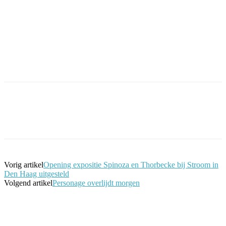
Facebook
Twitter
Pinterest
WhatsApp
Vorig artikel
Opening expositie Spinoza en Thorbecke bij Stroom in
Den Haag uitgesteld
Volgend artikel
Personage overlijdt morgen