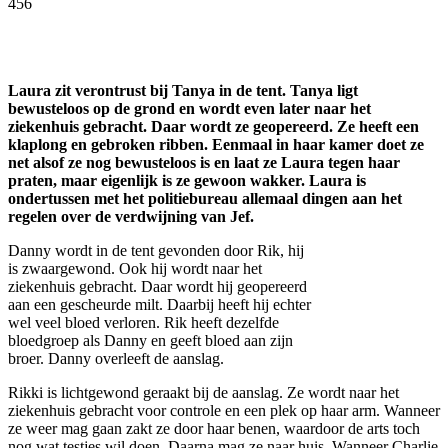
456
Facebook
Twitter
Pinterest
WhatsApp
Laura zit verontrust bij Tanya in de tent. Tanya ligt
bewusteloos op de grond en wordt even later naar het
ziekenhuis gebracht. Daar wordt ze geopereerd. Ze heeft een
klaplong en gebroken ribben. Eenmaal in haar kamer doet ze
net alsof ze nog bewusteloos is en laat ze Laura tegen haar
praten, maar eigenlijk is ze gewoon wakker. Laura is
ondertussen met het politiebureau allemaal dingen aan het
regelen over de verdwijning van Jef.
Danny wordt in de tent gevonden door Rik, hij
is zwaargewond. Ook hij wordt naar het
ziekenhuis gebracht. Daar wordt hij geopereerd
aan een gescheurde milt. Daarbij heeft hij echter
wel veel bloed verloren. Rik heeft dezelfde
bloedgroep als Danny en geeft bloed aan zijn
broer. Danny overleeft de aanslag.
Rikki is lichtgewond geraakt bij de aanslag. Ze wordt naar het
ziekenhuis gebracht voor controle en een plek op haar arm. Wanneer
ze weer mag gaan zakt ze door haar benen, waardoor de arts toch
nog wat testjes wil doen. Daarna mag ze naar huis. Wanneer Charlie