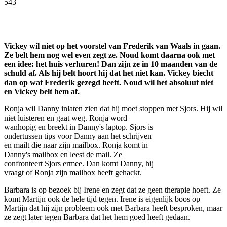
543
Facebook
Twitter
Pinterest
WhatsApp
Vickey wil niet op het voorstel van Frederik van Waals in gaan.
Ze belt hem nog wel even zegt ze. Noud komt daarna ook met
een idee: het huis verhuren! Dan zijn ze in 10 maanden van de
schuld af. Als hij belt hoort hij dat het niet kan. Vickey biecht
dan op wat Frederik gezegd heeft. Noud wil het absoluut niet
en Vickey belt hem af.
Ronja wil Danny inlaten zien dat hij moet stoppen met Sjors. Hij wil
niet luisteren en gaat weg. Ronja word
wanhopig en breekt in Danny's laptop. Sjors is
ondertussen tips voor Danny aan het schrijven
en mailt die naar zijn mailbox. Ronja komt in
Danny's mailbox en leest de mail. Ze
confronteert Sjors ermee. Dan komt Danny, hij
vraagt of Ronja zijn mailbox heeft gehackt.
Barbara is op bezoek bij Irene en zegt dat ze geen therapie hoeft. Ze
komt Martijn ook de hele tijd tegen. Irene is eigenlijk boos op
Martijn dat hij zijn probleem ook met Barbara heeft besproken, maar
ze zegt later tegen Barbara dat het hem goed heeft gedaan.