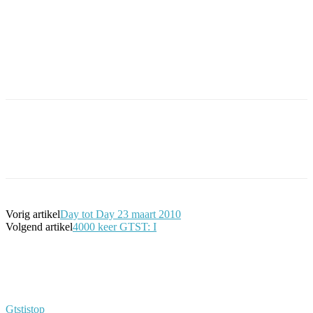
Facebook
Twitter
Pinterest
WhatsApp
Vorig artikel
Day tot Day 23 maart 2010
Volgend artikel
4000 keer GTST: I
Gtstistop