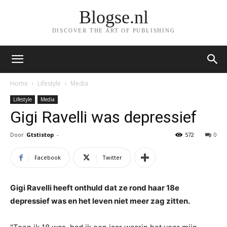
Blogse.nl
DISCOVER THE ART OF PUBLISHING
Home
Lifestyle
Media
Lifestyle
Media
Gigi Ravelli was depressief
Door
Gtstistop
-
572
0
Facebook
Twitter
Gigi Ravelli heeft onthuld dat ze rond haar 18e
depressief was en het leven niet meer zag zitten.