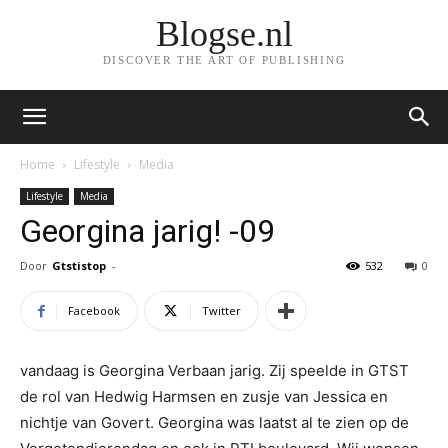
Blogse.nl
DISCOVER THE ART OF PUBLISHING
Home
Lifestyle
Media
Lifestyle
Media
Georgina jarig! -09
Door
Gtstistop
-
532
0
Facebook
Twitter
vandaag is Georgina Verbaan jarig. Zij speelde in GTST
de rol van Hedwig Harmsen en zusje van Jessica en
nichtje van Govert. Georgina was laatst al te zien op de