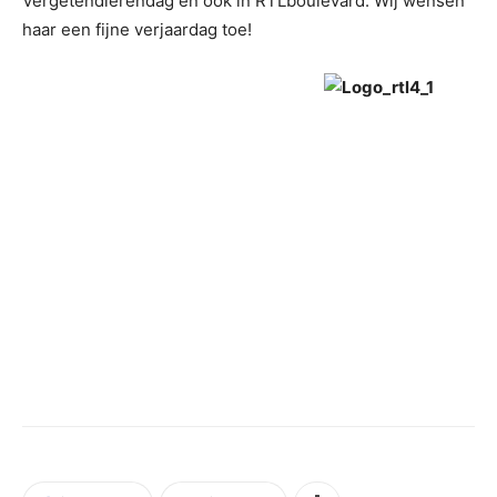
Vergetendierendag en ook in RTLboulevard. Wij wensen
haar een fijne verjaardag toe!