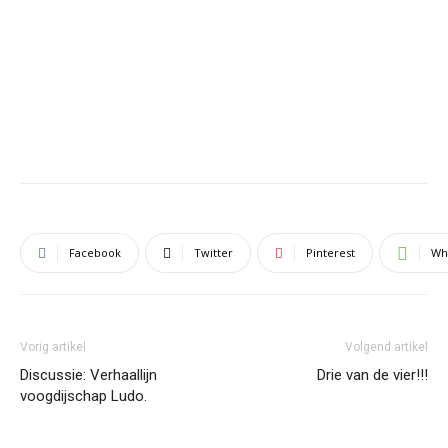
Facebook
Twitter
Pinterest
Wh
Vorig artikel
Volgend artikel
Discussie: Verhaallijn
Drie van de vier!!!
voogdijschap Ludo.