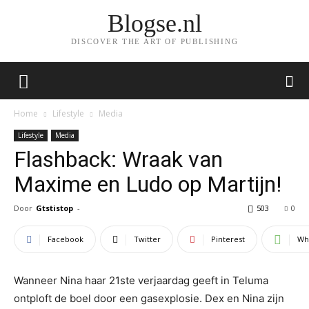
Blogse.nl
DISCOVER THE ART OF PUBLISHING
Home
Lifestyle
Media
Lifestyle
Media
Flashback: Wraak van
Maxime en Ludo op Martijn!
Door
Gtstistop
-
503
0
Facebook
Twitter
Pinterest
Wh
Wanneer Nina haar 21ste verjaardag geeft in Teluma
ontploft de boel door een gasexplosie. Dex en Nina zijn