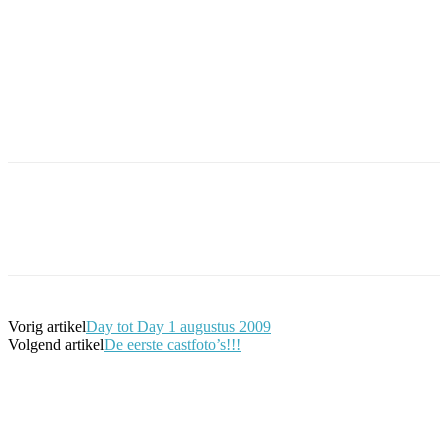
Facebook
Twitter
Pinterest
WhatsApp
Vorig artikel
Day tot Day 1 augustus 2009
Volgend artikel
De eerste castfoto’s!!!