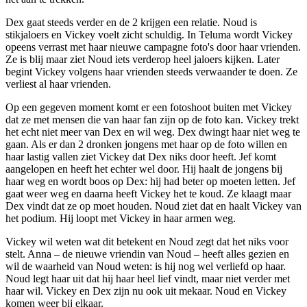
Dex gaat steeds verder en de 2 krijgen een relatie. Noud is
stikjaloers en Vickey voelt zicht schuldig. In Teluma wordt Vickey
opeens verrast met haar nieuwe campagne foto's door haar vrienden.
Ze is blij maar ziet Noud iets verderop heel jaloers kijken. Later
begint Vickey volgens haar vrienden steeds verwaander te doen. Ze
verliest al haar vrienden.
Op een gegeven moment komt er een fotoshoot buiten met Vickey
dat ze met mensen die van haar fan zijn op de foto kan. Vickey trekt
het echt niet meer van Dex en wil weg. Dex dwingt haar niet weg te
gaan. Als er dan 2 dronken jongens met haar op de foto willen en
haar lastig vallen ziet Vickey dat Dex niks door heeft. Jef komt
aangelopen en heeft het echter wel door. Hij haalt de jongens bij
haar weg en wordt boos op Dex: hij had beter op moeten letten. Jef
gaat weer weg en daarna heeft Vickey het te koud. Ze klaagt maar
Dex vindt dat ze op moet houden. Noud ziet dat en haalt Vickey van
het podium. Hij loopt met Vickey in haar armen weg.
Vickey wil weten wat dit betekent en Noud zegt dat het niks voor
stelt. Anna – de nieuwe vriendin van Noud – heeft alles gezien en
wil de waarheid van Noud weten: is hij nog wel verliefd op haar.
Noud legt haar uit dat hij haar heel lief vindt, maar niet verder met
haar wil. Vickey en Dex zijn nu ook uit mekaar. Noud en Vickey
komen weer bij elkaar.