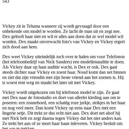
543
Facebook
Twitter
Pinterest
WhatsApp
Vickey zit in Teluma wanneer zij wordt gevraagd door een
onbekende om model te worden. Ze lacht de man uit en zegt nee.
Dex gelooft haar niet en wil er alles aan doen dat ze wel model wil
worden. Dex maakt onverwacht foto's van Vickey en Vickey ergert
zich dood aan hem.
Dex weet Vickey uiteindelijk toch over te halen om voor Telefonon
(het telefoonbedrijf van Nick Sanders) een modellenauditie te doen.
Als Vickey daar op haar auditie wacht, is Dex er ook. Dex gaat
steeds dichter naar Vickey en zoent haar. Noud komt dan net binnen
en ziet dat zijn vriendin met zijn beste vriend aan het zoenen is. Hij
is woest rent weg en maakt het later uit met Vickey.
Vickey wordt uitgekozen om bij telefonon model te zijn. Ze gaat
met Dex naar de fotostudio en doet van allerlei kleding aan om te
poseren: een zonnehoed, een schattig roze jurkje, strikjes in het haar
en nog veel meer. Dan komt Vickey op eens naar Dex met een
lingerie setje. Dit trekt ze dus echt niet aan. Dex doet net alsof hij
met Nick belt en zegt daarna tegen Vickey dat het niet anders kan.
Ze trekt het aan of ze moet haar baan inleveren. Vickey besluit om
het aan te trekken.