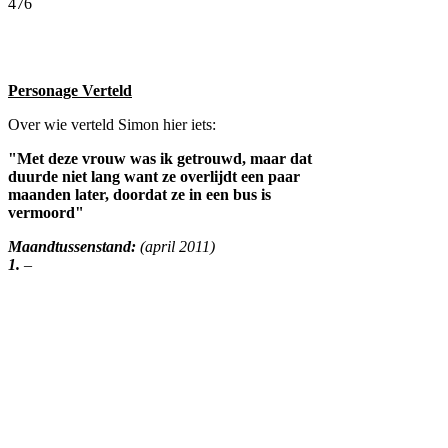
476
Facebook
Twitter
Pinterest
WhatsApp
Personage Verteld
Over wie verteld Simon hier iets:
"Met deze vrouw was ik getrouwd, maar dat
duurde niet lang want ze overlijdt een paar
maanden later, doordat ze in een bus is
vermoord"
Maandtussenstand:
(april 2011)
1.
–