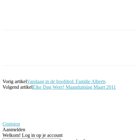
Facebook
Twitter
Pinterest
WhatsApp
Vorig artikel
Vandaag in de hoofdrol: Familie Alberts
Volgend artikel
Elke Dag Weer! Maanduitslag Maart 2011
Gtstistop
Aanmelden
Welkom! Log in op je account