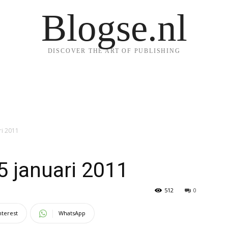
Blogse.nl
DISCOVER THE ART OF PUBLISHING
ri 2011
5 januari 2011
512
0
nterest
WhatsApp