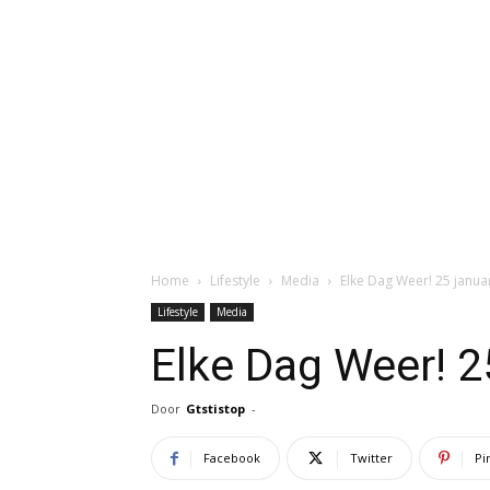
Home
Lifestyle
Media
Elke Dag Weer! 25 janua
Lifestyle
Media
Elke Dag Weer! 2
Door
Gtstistop
-
Facebook
Twitter
Pi